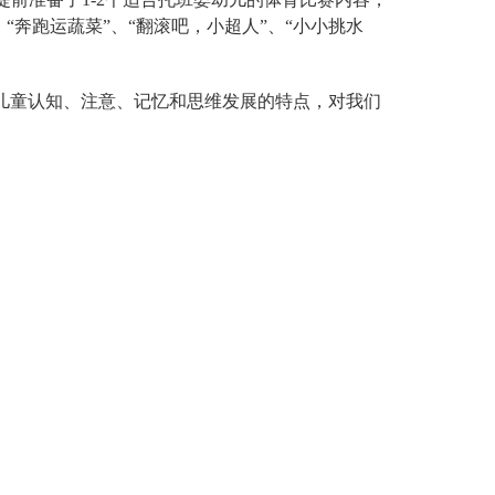
奔跑运蔬菜”、“翻滚吧，小超人”、“小小挑水
3岁儿童认知、注意、记忆和思维发展的特点，对我们