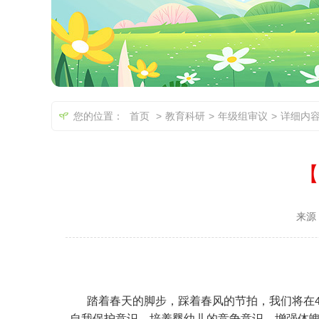
您的位置：
首页
>
教育科研
>
年级组审议
>
详细内
【
来源
踏着春天的脚步，踩着春风的节拍，我们
将
在
自我保护意识，培养
婴
幼儿的竞争意识，增强体