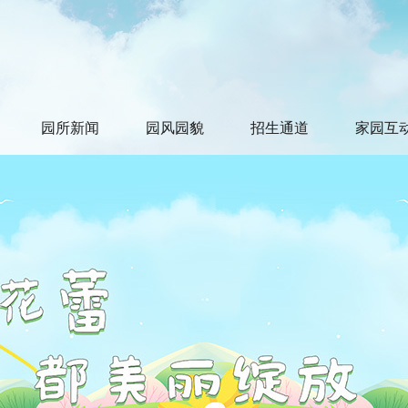
园所新闻
园风园貌
招生通道
家园互