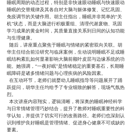
睡眠周期的动态过程，特别是非快速眼动睡眠与快速眼动
睡眠的交替规律及其各自对大脑与躯体修复、记忆巩固、
免疫调节的关键作用。胡主任指出，睡眠并非简单的“关
机”状态，而是大脑进行积极重组、清理代谢废物、巩固
学习成果的黄金时间，其质量直接关系到日间的认知功能
与生理健康。
随后，讲座重点聚焦于睡眠与情绪的紧密双向关联。胡
华主任结合前沿研究与临床案例，生动说明睡眠不足或睡
眠结构紊乱如何显著影响大脑前额叶皮层与边缘系统的功
能
。
她强调，
“一夜好眠”是情绪稳定的重要基石，长期睡
眠障碍是诸多情绪问题与心理疾病的风险因素。
在互动环节，
老师们就婴幼儿
睡眠
指导等问题展开了
踊
跃提问，胡华主任均给予了专业细致的解答，现场气氛热
烈。
本次讲座内容翔实，逻辑清晰，将深奥的睡眠神经科学
与日常情绪管理巧妙结合，提升了
教师
对睡眠重要性的科
学认知，并提供了切实可行的改善路径。
老师们也
深刻认
识到维护良好睡眠是管理情绪、促进身心健康不可或缺的
要素
。